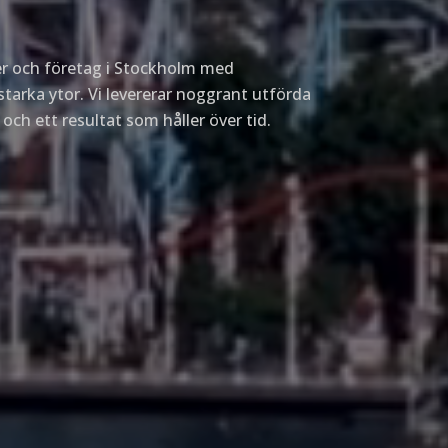
er och företag i Stockholm med
tstarka ytor. Vi levererar noggrant utförda
och ett resultat som håller över tid.